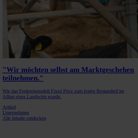
"Wir möchten selbst am Marktgeschehen
teilnehmen."
Wie das Festpreismodell Fixed Price zum festen Bestandteil im
Alltag eines Landwirts wurde.
Artikel
Unternehmen
Alle Inhalte entdecken