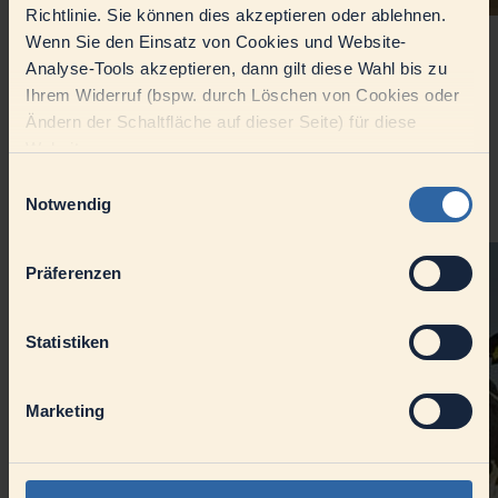
Richtlinie. Sie können dies akzeptieren oder ablehnen.
Wenn Sie den Einsatz von Cookies und Website-
DMK eG: Die Genossenschaft, ein
Analyse-Tools akzeptieren, dann gilt diese Wahl bis zu
Unternehmen unserer Landwirte
Ihrem Widerruf (bspw. durch Löschen von Cookies oder
Ändern der Schaltfläche auf dieser Seite) für diese
Die Deutsches Milchkontor eG, Deutschlands größte
Website.
Molkereigenossenschaft, gehört ihren Mitgliedern – den
Landwirtinnen und Landwirten.
Einwilligungsauswahl
Notwendig
Artikel
Unternehmen
Präferenzen
Statistiken
Marketing