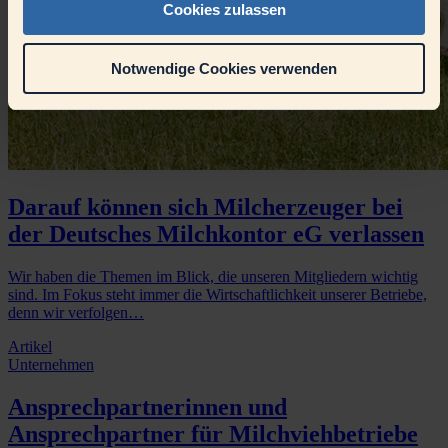
Cookies zulassen
Notwendige Cookies verwenden
Darauf können sich Milcherzeuger bei
der Deutsches Milchkontor eG verlassen
Wir haben die Themen im Blick, die unseren Mitgliedern wichtig
sind. Im Fokus steht immer die Wirtschaftlichkeit unserer Betriebe,
denn wir verfolgen…
Artikel
Unternehmen
Ansprechpartnerinnen und
Ansprechpartner für Milchviehbetriebe