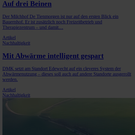
Auf drei Beinen
Der Milchhof De Tienmorgen ist nur auf den ersten Blick ein
Bauernhof. Er ist zusätzlich noch Freizeitbetrieb und
Therapiezentrum – und damit…
Artikel
Nachhaltigkeit
Mit Abwärme intelligent gespart
DMK setzt am Standort Edewecht auf ein cleveres System der
Abwärmenutzung – dieses soll auch auf andere Standorte ausgerollt
werden.
Artikel
Nachhaltigkeit