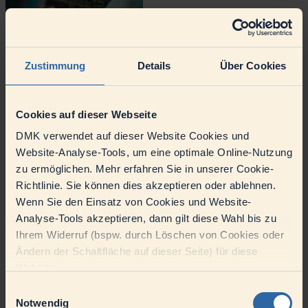
Zustimmung
Details
Über Cookies
Vielfalt als Stärke
DMK schätzt Vielfältigkeit und Inklusion. Wir sind stolz darauf,
Cookies auf dieser Webseite
Menschen aller Hintergründe willkommen zu heißen und setzen uns
DMK verwendet auf dieser Website Cookies und
für ein inklusives Arbeitsumfeld ein.
Website-Analyse-Tools, um eine optimale Online-Nutzung
Bei DMK ist jeder willkommen – unabhängig von Herkunft,
zu ermöglichen. Mehr erfahren Sie in unserer Cookie-
Geschlecht oder körperlicher Behinderung. Denn wir sind davon
überzeugt, dass nur eine bunte Mischung aus unterschiedlichen
Richtlinie. Sie können dies akzeptieren oder ablehnen.
Persönlichkeiten und Lebensgeschichten zu konstruktiven Ideen und
Wenn Sie den Einsatz von Cookies und Website-
erfolgreichen Projekten führt. Bei DMK haben Sie die Möglichkeit,
Analyse-Tools akzeptieren, dann gilt diese Wahl bis zu
in einem offenen und toleranten Umfeld zu arbeiten und Sie können
sich mit Ihren individuellen Stärken einzubringen. Wir sind stolz
Ihrem Widerruf (bspw. durch Löschen von Cookies oder
darauf, ein Arbeitgeber zu sein, der sich für Vielfältigkeit und
Ändern der Schaltfläche auf dieser Seite) für diese
Inklusion einsetzt. Werden Sie Teil unseres Teams und erleben es
Website.
selbst!
Einwilligungsauswahl
Notwendig