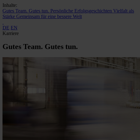
Inhalte:
Gutes Team. Gutes tun.
Persönliche Erfolgsgeschichten
Vielfalt als
Stärke
Gemeinsam für eine bessere Welt
DE
EN
Karriere
Gutes Team. Gutes tun.