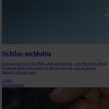
Sichtbar nachhaltig
Klimaschutz wird bei DMK groß geschrieben – der Product Carbon
Footprint bildet transparent für die Kunden ab, was in diesem
Bereich geleistet wird.
Artikel
Nachhaltigkeit