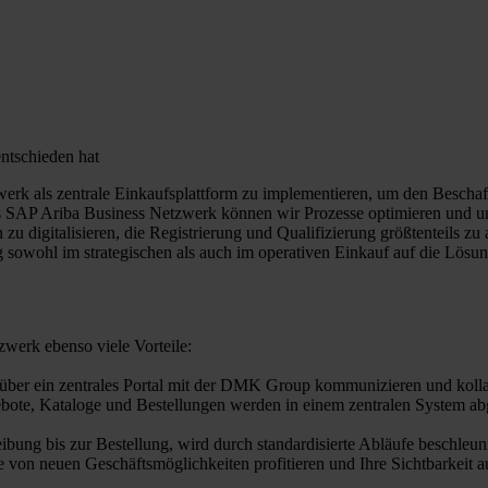
ntschieden hat
k als zentrale Einkaufsplattform zu implementieren, um den Beschaffun
as SAP Ariba Business Netzwerk können wir Prozesse optimieren und un
n zu digitalisieren, die Registrierung und Qualifizierung größtenteils z
g sowohl im strategischen als auch im operativen Einkauf auf die Lös
werk ebenso viele Vorteile:
d über ein zentrales Portal mit der DMK Group kommunizieren und kolla
te, Kataloge und Bestellungen werden in einem zentralen System abgew
ung bis zur Bestellung, wird durch standardisierte Abläufe beschleuni
 von neuen Geschäftsmöglichkeiten profitieren und Ihre Sichtbarkeit 