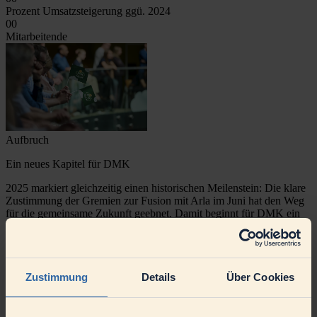
Prozent Umsatzsteigerung ggü. 2024
00
Mitarbeitende
Aufbruch
Ein neues Kapitel für DMK
2025 markiert gleichzeitig einen historischen Meilenstein: Die klare
Zustimmung der Gremien zur Fusion mit Arla im Juni hat den Weg
für die gemeinsame Zukunft geebnet. Damit beginnt für DMK ein
neues Kapitel – geprägt von der Bündelung von Stärken, einer noch
höheren internationalen Wettbewerbsfähigkeit und dem klaren
Anspruch, die Zukunft der Milchwirtschaft aktiv mitzugestalten.
Neben strategischen Weichenstellungen standen auch gezielte
Zustimmung
Details
Über Cookies
Investitionen in Innovation, Wertschöpfung und Nachhaltigkeit im
Fokus. Mit Projekten an wichtigen Standorten und der
konsequenten Umsetzung der Strategie 2030 hat DMK seine
Ausrichtung auf Wachstum, Effizienz und Klimaschutz weiter