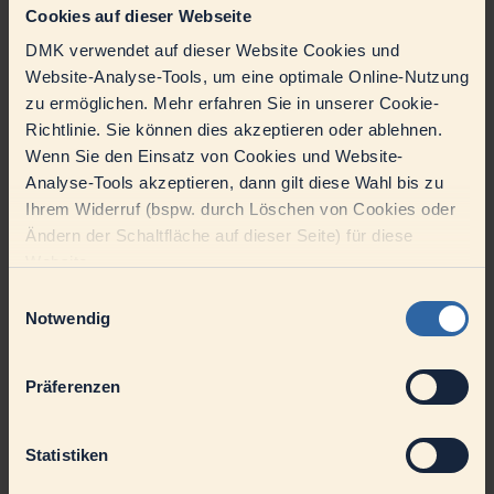
Cookies auf dieser Webseite
geschärft. Dieses Kapitel gibt einen Überblick darüber, wie die
DMK Group das Jahr 2025 gestaltet hat, welche Entwicklungen das
DMK verwendet auf dieser Website Cookies und
Unternehmen geprägt haben und mit welcher Stärke und
Perspektive sie in die gemeinsame Zukunft mit Arla startet.
Website-Analyse-Tools, um eine optimale Online-Nutzung
zu ermöglichen. Mehr erfahren Sie in unserer Cookie-
Milchmarkt 2025: Zwischen Stabilität
Richtlinie. Sie können dies akzeptieren oder ablehnen.
und neuen Herausforderungen
Wenn Sie den Einsatz von Cookies und Website-
Analyse-Tools akzeptieren, dann gilt diese Wahl bis zu
Die Entwicklungen auf dem Milchmarkt prägen das Geschäft der
Ihrem Widerruf (bspw. durch Löschen von Cookies oder
DMK Group entlang der gesamten Wertschöpfungskette – von der
Ändern der Schaltfläche auf dieser Seite) für diese
Beschaffung der Rohmilch…
Website.
Artikel
Einwilligungsauswahl
Jahresbericht
Notwendig
Im Interview mit Ingo Müller
Präferenzen
Mit ihrem Ergebnis 2025 schließt die DMK Group an die Erfolge
aus 2024 an: Das Unternehmen konnte seinen Umsatz auf 5,3
Milliarden Euro steigern und…
Statistiken
Artikel
Jahresbericht