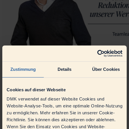
Zustimmung
Details
Über Cookies
DMKs nachhaltige Rezeptur: Weniger
Cookies auf dieser Webseite
CO2-Ausstoß, mehr Genuss
DMK verwendet auf dieser Website Cookies und
In unserer DMK-Nachhaltigkeitsstrategie 2030 streben wir an,
Website-Analyse-Tools, um eine optimale Online-Nutzung
unseren CO
-Ausstoß zu verringern und setzen auf innovative
2
zu ermöglichen. Mehr erfahren Sie in unserer Cookie-
Projekte für eine grünere…
Richtlinie. Sie können dies akzeptieren oder ablehnen.
Artikel
Wenn Sie den Einsatz von Cookies und Website-