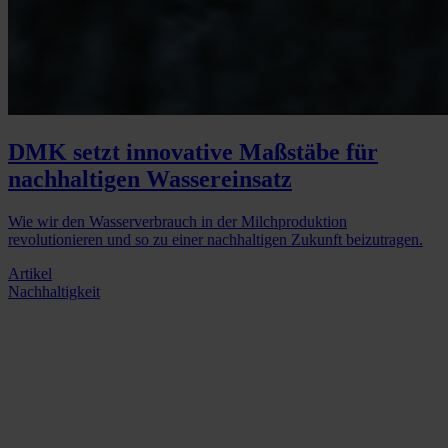
DMK setzt innovative Maßstäbe für
nachhaltigen Wassereinsatz
Wie wir den Wasserverbrauch in der Milchproduktion
revolutionieren und so zu einer nachhaltigen Zukunft beizutragen.
Artikel
Nachhaltigkeit