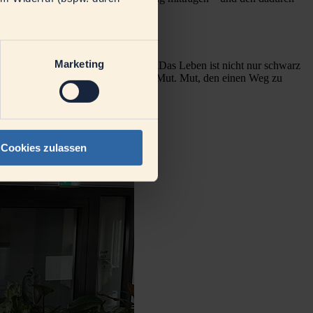
Marketing
st? Für Peter Gagelmann steht fest: „Das Leben ist nicht nur schwarz
shalb brauchen Entscheidungen auch Mut. Mut, den einen Weg zu
Cookies zulassen