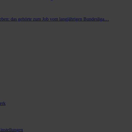
leben: das gehörte zum Job vom langjährigen Bundesliga…
erk
instellungen