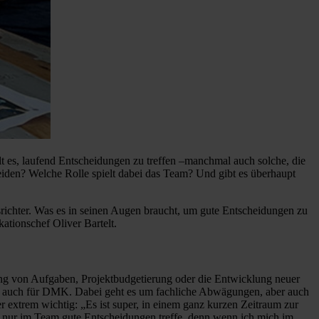
t es, laufend Entscheidungen zu treffen –manchmal auch solche, die
heiden? Welche Rolle spielt dabei das Team? Und gibt es überhaupt
richter. Was es in seinen Augen braucht, um gute Entscheidungen zu
tionschef Oliver Bartelt.
ung von Aufgaben, Projektbudgetierung oder die Entwicklung neuer
gilt auch für DMK. Dabei geht es um fachliche Abwägungen, aber auch
xtrem wichtig: „Es ist super, in einem ganz kurzen Zeitraum zur
h nur im Team gute Entscheidungen treffe, denn wenn ich mich im