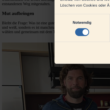
entstandenen Weg mitgestalten.
Löschen von Cookies oder Änd
Mut aufbringen
Einwilligungsauswahl
Notwendig
Bleibt die Frage: Was ist eine gute und was ist eine schlechte Entsch
und weiß, sondern es ist manchmal sehr hellgrau und manchmal sehr
wählen und gemeinsam mit dem Team zu gestalten.