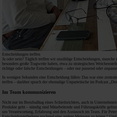
Entscheidungen treffen
Ja oder nein? Täglich treffen wir unzählige Entscheidungen, manche 
besonders große Tragweite haben, etwa zu strategischen Weichenstell
richtige oder falsche Entscheidungen – oder nur passend oder unpas
In wenigen Sekunden eine Entscheidung fällen: Das war eine zentral
treffen – darüber sprach der ehemalige Unparteiische im Podcast „
Im Team kommunizieren
Nicht nur im Berufsalltag eines Schiedsrichters, auch in Unternehm
Produkte geht – ständig sind Mitarbeitende und Führungskräfte gefor
um Verantwortung, Erfahrung und den Austausch im Team. Für Peter 
Entscheidungsfindung nochmal eine andere Meinung zu hören.“ Und er