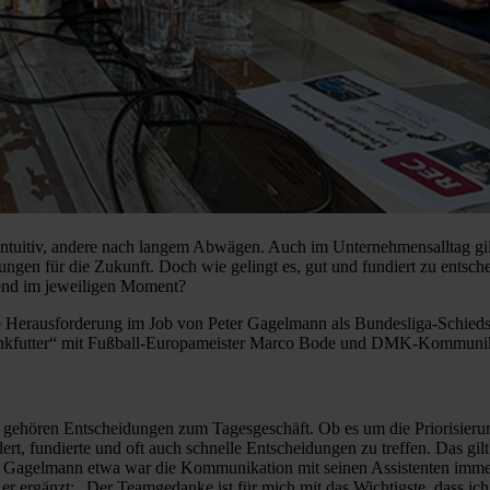
intuitiv, andere nach langem Abwägen. Auch im Unternehmensalltag gil
ungen für die Zukunft. Doch wie gelingt es, gut und fundiert zu entsc
send im jeweiligen Moment?
e Herausforderung im Job von Peter Gagelmann als Bundesliga-Schieds
Denkfutter“ mit Fußball-Europameister Marco Bode und DMK-Kommunika
en gehören Entscheidungen zum Tagesgeschäft. Ob es um die Priorisier
dert, fundierte und oft auch schnelle Entscheidungen zu treffen. Das 
Gagelmann etwa war die Kommunikation mit seinen Assistenten immer e
 ergänzt: „Der Teamgedanke ist für mich mit das Wichtigste, dass ic