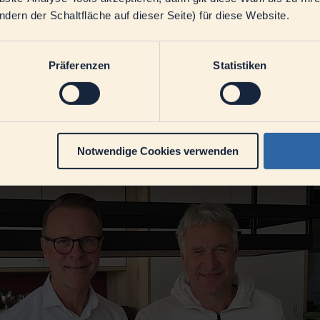
ern der Schaltfläche auf dieser Seite) für diese Website.
Präferenzen
Statistiken
eidung? Und wer entscheidet überhaupt darüber, was richtig und falsch i
 dunkelgrau.“ Jede Entscheidung birgt Chancen und Risiken – und de
Notwendige Cookies verwenden