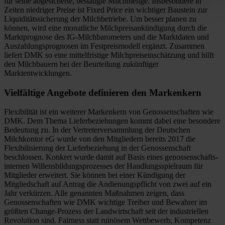
für seine abgesicherte, bestätigte Milchmenge. Insbesondere in
Zeiten niedriger Preise ist Fixed Price ein wichtiger Baustein zur
Liquiditätssicherung der Milchbetriebe. Um besser planen zu
können, wird eine monatliche Milchpreisankündigung durch die
Marktprognose des IG-Milchbarometers und die Marktdaten und
Auszahlungsprognosen im Festpreismodell ergänzt. Zusammen
liefert DMK so eine mittelfristige Milchpreiseinschätzung und hilft
den Milchbauern bei der Beurteilung zukünftiger
Marktentwicklungen.
Vielfältige Angebote definieren den Markenkern
Flexibilität ist ein weiterer Markenkern von Genossenschaften wie
DMK. Dem Thema Lieferbeziehungen kommt dabei eine besondere
Bedeutung zu. In der Vertreterversammlung der Deutschen
Milchkontor eG wurde von den Mitgliedern bereits 2017 die
Flexibilisierung der Lieferbeziehung in der Genossenschaft
beschlossen. Konkret wurde damit auf Basis eines genossenschafts-
internen Willensbildungsprozesses der Handlungsspielraum für
Mitglieder erweitert. Sie können bei einer Kündigung der
Mitgliedschaft auf Antrag die Andienungspflicht von zwei auf ein
Jahr verkürzen. Alle genannten Maßnahmen zeigen, dass
Genossenschaften wie DMK wichtige Treiber und Bewahrer im
größten Change-Prozess der Landwirtschaft seit der industriellen
Revolution sind. Fairness statt ruinösem Wettbewerb, Kompetenz