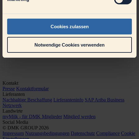
bedeutet für die Milchindustrie aber auch, sich aller Kritik zu stellen,
die notwendigen klimaneutralen Produktionsweisen einzuführen
und auf die sich verändernden Foodtrends und Wünsche der
Konsumenten einzugehen.
Cookies zulassen
Notwendige Cookies verwenden
Kontakt
Presse
Kontaktformular
Lieferanten
Nachhaltige Beschaffung
Lieferanteninfo
SAP Ariba Business
Netzwerk
Landwirte
myMilk - für DMK Mitglieder
Mitglied werden
Social Media
© DMK GROUP 2026
Impressum
Nutzungsbedingungen
Datenschutz
Compliance
Cookie
Einstellungen