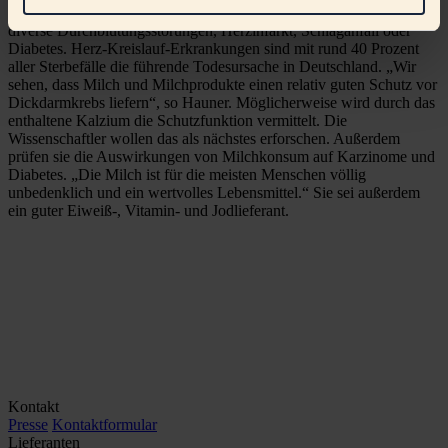
wurden kaum beeinflusst. Sie gelten als Marker für Krankheiten wie
diverse Durchblutungsstörungen, Herzinfarkt, Schlaganfall oder
Diabetes. Herz-Kreislauf-Erkrankungen sind mit rund 40 Prozent
aller Sterbefälle die führende Todesursache in Deutschland. „Wir
sehen, dass Milch und Milchprodukte einen relativ guten Schutz vor
Dickdarmkrebs liefern“, so Hauner. Möglicherweise wird durch das
enthaltene Kalzium die Schutzfunktion vermittelt. Die
Wissenschaftler wollen das als nächstes erforschen. Außerdem
prüfen sie die Auswirkungen von Milchkonsum auf Karzinome und
Diabetes. „Die Milch ist für die meisten Menschen völlig
unbedenklich und ein wertvolles Lebensmittel.“ Sie sei außerdem
ein guter Eiweiß-, Vitamin- und Jodlieferant.
Kontakt
Presse
Kontaktformular
Lieferanten