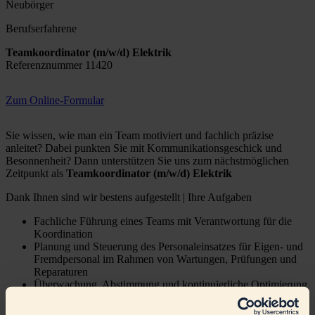
Neubörger
Berufserfahrene
Teamkoordinator (m/w/d) Elektrik
Referenznummer 11420
Zum Online-Formular
Sie wissen, wie man ein Team motiviert und fachlich präzise
anleitet? Dabei punkten Sie mit Kommunikationsgeschick und
Besonnenheit? Dann unterstützen Sie uns zum nächstmöglichen
Zeitpunkt als
Teamkoordinator (m/w/d) Elektrik
Dank Ihnen sind wir bestens aufgestellt | Ihre Aufgaben
Fachliche Führung eines Teams mit Verantwortung für die
Koordination
Planung und Steuerung des Personaleinsatzes für Eigen- und
Fremdpersonal im Rahmen von Wartungen, Prüfungen und
Reparaturen
Überwachung, Abstimmung und kontinuierliche Optimierung
der Arbeitsprozesse zur Sicherstellung eines reibungslosen
Ablaufs