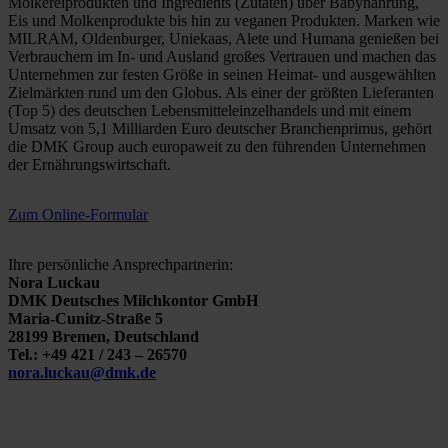
Molkereiprodukten und Ingredients (Zutaten) über Babynahrung,
Eis und Molkenprodukte bis hin zu veganen Produkten. Marken wie
MILRAM, Oldenburger, Uniekaas, Alete und Humana genießen bei
Verbrauchern im In- und Ausland großes Vertrauen und machen das
Unternehmen zur festen Größe in seinen Heimat- und ausgewählten
Zielmärkten rund um den Globus. Als einer der größten Lieferanten
(Top 5) des deutschen Lebensmitteleinzelhandels und mit einem
Umsatz von 5,1 Milliarden Euro deutscher Branchenprimus, gehört
die DMK Group auch europaweit zu den führenden Unternehmen
der Ernährungswirtschaft.
Zum Online-Formular
Ihre persönliche Ansprechpartnerin:
Nora Luckau
DMK Deutsches Milchkontor GmbH
Maria-Cunitz-Straße 5
28199 Bremen, Deutschland
Tel.: +49 421 / 243 – 26570
nora.luckau@dmk.de