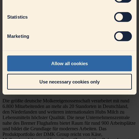
Tariflichen Vergütung inklusive betrieblicher Altersvorsorge
und Urlaubsgeld und Weihnachtsgeld nach einem Jahr
Betriebszugehörigkeit
Statistics
30 Tagen Urlaub + 6 Ausgleichstage sowie 3 freie Tage für
Umkleidezeiten – Ihre Work-Life-Balance zählt
Attraktive Mitarbeiterangebote über Corporate Benefits und
Hansefit Mitgliedschaft.
Marketing
Vielfältige Fortbildungsmöglichkeiten – individuell und
bedarfsorientiert
Freuen Sie sich auf eine Unternehmenskultur, in der Sie als Mensch
zählen. Konkret heißt das: Wir legen großen Wert auf einen offenen
Allow all cookies
und respektvollen Umgang miteinander. Sie sind sich nicht sicher,
ob Sie alle Anforderungen erfüllen? Lassen Sie uns gemeinsam
herausfinden, ob wir zueinander passen. Wir freuen uns auf Ihre
Use necessary cookies only
Bewerbung! Bewerbungen von schwerbehinderten/gleichgestellten
Menschen begrüßen wir ausdrücklich.
Die größte deutsche Molkereigenossenschaft verarbeitet mit rund
6.800 Mitarbeitenden an mehr als 20 Standorten in Deutschland,
den Niederlanden und weiteren internationalen Hubs Milch zu
Lebensmitteln höchster Qualität. Die neue Unternehmenszentrale
nahe des Bremer Flughafens bietet Raum für rund 900 Arbeitsplätze
und bildet die Grundlage für modernes Arbeiten. Das
Produktportfolio der DMK Group reicht von Käse,