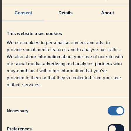
Termingerechte sowie kostenbewusste Beschaffung von
Ersatzteilen
Consent
Details
About
Verantwortung für die Planung und Umsetzung größerer
Instandhaltungsprojekte
Sicherstellung der Einhaltung aller gesetzlichen sowie
regulatorischen Vorgaben und Richtlinien
This website uses cookies
Aktive Mitwirkung im CI-Shopfloor-Management sowie
Nachverfolgung und Kontrolle der definierten Maßnahmen
We use cookies to personalise content and ads, to
provide social media features and to analyse our traffic.
Passt zu uns | Ihr Profil
We also share information about your use of our site with
Erfolgreich abgeschlossene Berufsausbildung im Bereich
our social media, advertising and analytics partners who
Elektrik, Weiterbildung zum Meister (m/w/d), bzw Techniker
(m/w/d) wünschenswert
may combine it with other information that you’ve
Berufserfahrung im Bereich Wartung und Instandhaltung
provided to them or that they’ve collected from your use
Flexibilität, Gewissenhaftigkeit, Engagement und
of their services.
Eigenverantwortlichkeit
Erste Führungserfahrung erforderlich
Bereitschaft zu Sonn-und Feiertagsarbeit sowie
Notfalleinsätze außerhalb der Arbeitszeit
Consent
Erfahrung in der Lebensmittelindustrie und ein hohes Maß an
Necessary
Selection
Hygiene- und Qualitätsbewusstsein ist wünschenswert
Überzeugt ganz sicher | Unser Angebot
Preferences