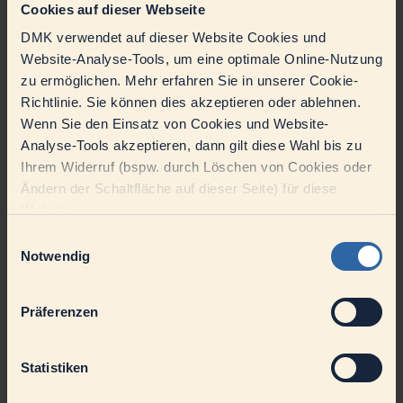
Cookies auf dieser Webseite
Auseinanderbauen der Maschinen
Stapeln fertiggepackter Gebinde auf Paletten
DMK verwendet auf dieser Website Cookies und
Passt zu uns | Ihr Profil
Website-Analyse-Tools, um eine optimale Online-Nutzung
zu ermöglichen. Mehr erfahren Sie in unserer Cookie-
Technisches Verständnis
Richtlinie. Sie können dies akzeptieren oder ablehnen.
Vorkenntnisse im Lebensmittelbereich wünschenswert
Ausgeprägtes Qualitäts-, Hygiene- und Kostenbewusstsein
Wenn Sie den Einsatz von Cookies und Website-
Bereitschaft zur Schichtarbeit sowie zu gelegentlicher
Analyse-Tools akzeptieren, dann gilt diese Wahl bis zu
Wochenend- und Feiertagsarbeit
Ihrem Widerruf (bspw. durch Löschen von Cookies oder
Überzeugt ganz sicher | Unser Angebot
Ändern der Schaltfläche auf dieser Seite) für diese
Website.
Tarifliche Bezahlung inkl. Zulagen & Überstunden können
ausbezahlt werden
Einwilligungsauswahl
Betriebliche Altersvorsorge
Notwendig
Urlaubs- und Weihnachtsgeld
30 Tage Tarifurlaub & zusätzliche Urlaubstage über
Nachtschichten & Umkleidezeit
Attraktive Mitarbeiterangebote bei Partnern des Handels über
Präferenzen
Corporate Benefits
Firmenfitness mit Hansefit
Statistiken
Freuen Sie sich auf eine Unternehmenskultur, in der Sie als Mensch
zählen. Konkret heißt das: Wir legen großen Wert auf einen offenen