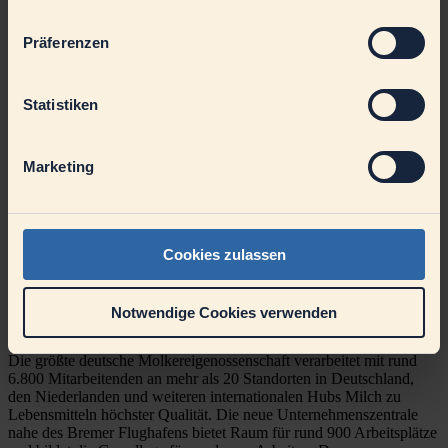
Betriebszugehörigkeit gibt es Weihnachtsgeld in Höhe eines
Monatsgehalts on top.
Konkret sind Sie bei uns 38 Stunden pro Woche im Einsatz –
Präferenzen
dies von Montag bis Freitag und ausschließlich in Tagschicht.
Für den optimalen Ausgleich können Sie mit 30 Tagen Urlaub
und 3 Tagen Umkleidezeit rechnen.
Statistiken
Und damit wir gemeinsam vorankommen, fördern wir Ihre
fachliche und persönliche Entwicklung durch individuelle
Weiterbildungsmöglichkeiten.
Marketing
Freuen Sie sich außerdem auf attraktive Mitarbeiterangebote
bei Partnern des Handels und auf eine vergünstigte Hansefit
Mitgliedschaft.
Freuen Sie sich auf eine Unternehmenskultur, in der Sie als Mensch
Cookies zulassen
zählen. Konkret heißt das: Wir legen großen Wert auf einen offenen
und respektvollen Umgang miteinander. Sie sind sich nicht sicher,
ob Sie alle Anforderungen erfüllen? Lassen Sie uns gemeinsam
herausfinden, ob wir zueinander passen. Wir freuen uns auf Ihre
Notwendige Cookies verwenden
Bewerbung!
Die größte deutsche Molkereigenossenschaft verarbeitet mit rund
6.800 Mitarbeitenden an mehr als 20 Standorten in Deutschland,
den Niederlanden und weiteren internationalen Hubs Milch zu
Lebensmitteln höchster Qualität. Die neue Unternehmenszentrale
nahe des Bremer Flughafens bietet Raum für rund 900 Arbeitsplätze