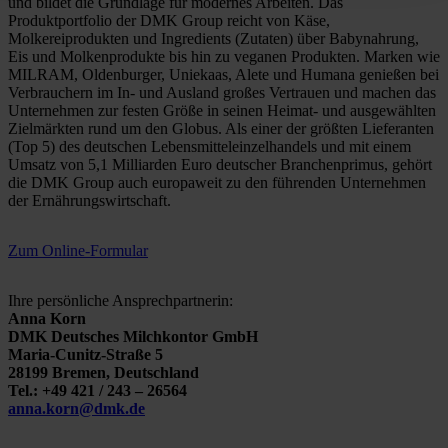
und bildet die Grundlage für modernes Arbeiten. Das
Produktportfolio der DMK Group reicht von Käse,
Molkereiprodukten und Ingredients (Zutaten) über Babynahrung,
Eis und Molkenprodukte bis hin zu veganen Produkten. Marken wie
MILRAM, Oldenburger, Uniekaas, Alete und Humana genießen bei
Verbrauchern im In- und Ausland großes Vertrauen und machen das
Unternehmen zur festen Größe in seinen Heimat- und ausgewählten
Zielmärkten rund um den Globus. Als einer der größten Lieferanten
(Top 5) des deutschen Lebensmitteleinzelhandels und mit einem
Umsatz von 5,1 Milliarden Euro deutscher Branchenprimus, gehört
die DMK Group auch europaweit zu den führenden Unternehmen
der Ernährungswirtschaft.
Zum Online-Formular
Ihre persönliche Ansprechpartnerin:
Anna Korn
DMK Deutsches Milchkontor GmbH
Maria-Cunitz-Straße 5
28199 Bremen, Deutschland
Tel.: +49 421 / 243 – 26564
anna.korn@dmk.de