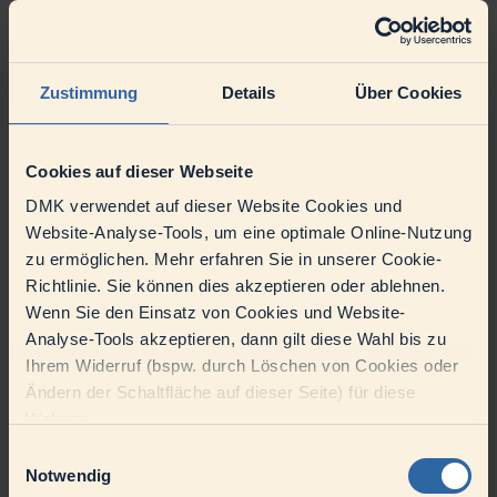
Immer ein wichtiger Punkt auf Ihrer Agenda: Maßnahmen
zur kontinuierlichen Optimierung ableiten und umsetzen.
Generell leisten Sie mit Ihrem Einsatz einen wertvollen
Beitrag zur Erhöhung der Effizienz und Reduzierung von
Verlusten und Störquoten an unseren Anlagen.
Zustimmung
Details
Über Cookies
Außerdem gehört die aktive Mitwirkung an Projekten zu
Ihren Aufgaben.
Passt zu uns | Ihr Profil
Cookies auf dieser Webseite
DMK verwendet auf dieser Website Cookies und
Erfolgreich abgeschlossene Ausbildung zum Elektroniker
(m/w/d) für Betriebstechnik, Elektroniker (m/w/d) für
Website-Analyse-Tools, um eine optimale Online-Nutzung
Automatisierungstechnik, Mechatroniker (m/w/d) o. ä. plus
zu ermöglichen. Mehr erfahren Sie in unserer Cookie-
idealerweise entsprechende Weiterbildung zum Meister /
Richtlinie. Sie können dies akzeptieren oder ablehnen.
Techniker (m/w/d)
Fundiertes Know-how in elektronischer Mess-, Regel- und
Wenn Sie den Einsatz von Cookies und Website-
Steuerungstechnik
Analyse-Tools akzeptieren, dann gilt diese Wahl bis zu
Sehr gute Kenntnisse in Siemens S7 und TIA-Portal,
Ihrem Widerruf (bspw. durch Löschen von Cookies oder
idealerweise vertraut mit Schneider Steuerungen
Ändern der Schaltfläche auf dieser Seite) für diese
Überzeugt ganz sicher | Unser Angebot
Website.
Wir wissen Ihren Einsatz zu schätzen und belohnen ihn mit
Einwilligungsauswahl
einer attraktiven tariflichen Vergütung inklusive betrieblicher
Notwendig
Altersvorsorge und Urlaubsgeld – nach einem Jahr