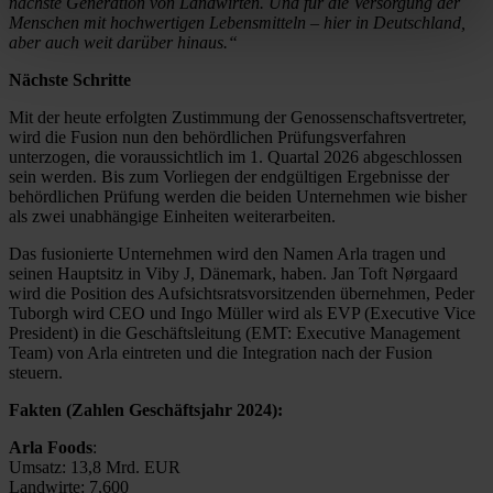
nächste Generation von Landwirten. Und für die Versorgung der
Menschen mit hochwertigen Lebensmitteln – hier in Deutschland,
aber auch weit darüber hinaus.“
Nächste Schritte
Mit der heute erfolgten Zustimmung der Genossenschaftsvertreter,
wird die Fusion nun den behördlichen Prüfungsverfahren
unterzogen, die voraussichtlich im 1. Quartal 2026 abgeschlossen
sein werden. Bis zum Vorliegen der endgültigen Ergebnisse der
behördlichen Prüfung werden die beiden Unternehmen wie bisher
als zwei unabhängige Einheiten weiterarbeiten.
Das fusionierte Unternehmen wird den Namen Arla tragen und
seinen Hauptsitz in
Viby
J, Dänemark, haben. Jan Toft
Nørgaard
wird die Position des Aufsichtsratsvorsitzenden übernehmen,
Peder
Tuborgh
wird CEO und Ingo Müller wird als EVP (Executive
Vice
President
) in die Geschäftsleitung (EMT: Executive Management
Team) von Arla eintreten und die Integration nach der Fusion
steuern.
Fakten (Zahlen Geschäftsjahr 2024):
Arla Foods
:
Umsatz: 13,8 Mrd. EUR
Landwirte: 7,600