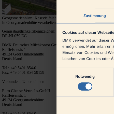
Zustimmung
Georgsmarienhütte: Käsevielfalt aus Niedersachsen.
In Georgsmarienhütte verarbeiten wir Milch zu Schnittkäse und Mozza
Genusstauglichkeitskennzeichen:
Cookies auf dieser Webseit
DE-NI 059 EG
DMK verwendet auf dieser We
DMK Deutsches Milchkontor GmbH
ermöglichen. Mehr erfahren S
Raiffeisenstr. 1
Einsatz von Cookies und Webs
49124 Georgsmarienhütte
Deutschland
Löschen von Cookies oder Änd
Tel.: +49 5401 854-0
Einwilligungsauswahl
Fax: +49 5401 854-59159
Notwendig
Verbundene Unternehmen
Euro Cheese Vertriebs-GmbH
Raiffeisenstr. 1
49124 Georgsmarienhütte
Deutschland
Tel.: +49 5401 854-0