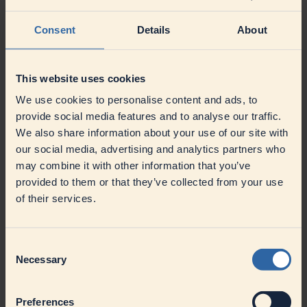
Kontrolle und Pflege von Dokumenten
Aktive Unterstützung bei der kontinuierlichen Verbesserung
Consent
Details
About
unserer Produktionsabläufe
Mitwirkung bei der Umsetzung und Einhaltung unserer
Qualitätsziele
Einhaltung der Arbeitssicherheits-, Umwelt-, Hygiene-,
This website uses cookies
Energie- und Qualitätsanforderungen
We use cookies to personalise content and ads, to
Passt zu uns | Ihr Profil
provide social media features and to analyse our traffic.
Vorzugsweise eine abgeschlossene Berufsausbildung zum
We also share information about your use of our site with
Maschinen- und Anlagenführer (m/w/d), vergleichbare
our social media, advertising and analytics partners who
Qualifikation oder technisch versierter Quereinsteiger (m/w/d)
Erste Erfahrung in der Pulverabfüllung und Bedienung von
may combine it with other information that you’ve
Mischprozessen von Vorteil
provided to them or that they’ve collected from your use
Erfahrungen in der Lebensmittelindustrie wünschenswert
of their services.
Teamfähigkeit, auch im Zusammenwirken mit anderen
Bereichen
Umfassendes technisches Verständnis für unsere
Prozessanlagen
Consent
Bereitschaft zur 3-Schicht- sowie zur Feiertags- und
Necessary
Selection
Wochenendarbeit
Überzeugt ganz sicher | Unser Angebot
Preferences