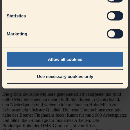
Tarifliche Vergütung
und
attraktive Zuschläge
bei
38
Stunden pro Woche
Betriebliche Altersvorsorge
sowie ein
13. Gehalt
und
Statistics
zusätzliches
Urlaubsgeld
30 Tage Urlaub
und
3 Umkleidetage
pro Jahr
Zusätzliche
Freizeitausgleichstage
für Nachtschichten und
Wochenenden
Marketing
Werkseigene
Kantine
und kostengünstiger Einkauf unserer
Produkte im
Werksverkauf
Freuen Sie sich auf eine Unternehmenskultur, in der Sie als Mensch
zählen. Konkret heißt das: Wir legen großen Wert auf einen offenen
Allow all cookies
und respektvollen Umgang miteinander. Sie sind sich nicht sicher,
ob Sie alle Anforderungen erfüllen? Lassen Sie uns gemeinsam
herausfinden, ob wir zueinander passen. Wir freuen uns auf Ihre
Use necessary cookies only
Bewerbung! Bewerbungen von schwerbehinderten/gleichgestellten
Menschen begrüßen wir ausdrücklich.
Die größte deutsche Molkereigenossenschaft verarbeitet mit rund
6.800 Mitarbeitenden an mehr als 20 Standorten in Deutschland,
den Niederlanden und weiteren internationalen Hubs Milch zu
Lebensmitteln höchster Qualität. Die neue Unternehmenszentrale
nahe des Bremer Flughafens bietet Raum für rund 900 Arbeitsplätze
und bildet die Grundlage für modernes Arbeiten. Das
Produktportfolio der DMK Group reicht von Käse,