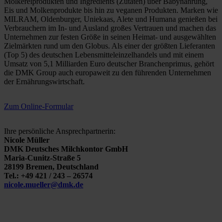
Molkereiprodukten und Ingredients (Zutaten) über Babynahrung,
Eis und Molkenprodukte bis hin zu veganen Produkten. Marken wie
MILRAM, Oldenburger, Uniekaas, Alete und Humana genießen bei
Verbrauchern im In- und Ausland großes Vertrauen und machen das
Unternehmen zur festen Größe in seinen Heimat- und ausgewählten
Zielmärkten rund um den Globus. Als einer der größten Lieferanten
(Top 5) des deutschen Lebensmitteleinzelhandels und mit einem
Umsatz von 5,1 Milliarden Euro deutscher Branchenprimus, gehört
die DMK Group auch europaweit zu den führenden Unternehmen
der Ernährungswirtschaft.
Zum Online-Formular
Ihre persönliche Ansprechpartnerin:
Nicole Müller
DMK Deutsches Milchkontor GmbH
Maria-Cunitz-Straße 5
28199 Bremen, Deutschland
Tel.: +49 421 / 243 – 26574
nicole.mueller@dmk.de