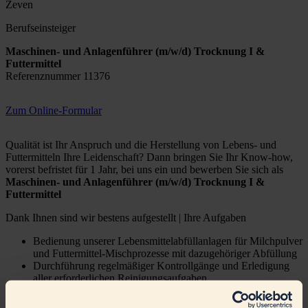
Zeven
Berufseinsteiger
Maschinen- und Anlagenführer (m/w/d) Trocknung I &
Futtermittel
Referenznummer 11376
Zum Online-Formular
Qualität ist Ihr Anspruch und die Herstellung von Lebens- und
Futtermitteln Ihre Leidenschaft? Dann bringen Sie Ihr Know-how,
vorerst befristet für 1 Jahr, bei uns ein und bewerben Sie sich als
Maschinen- und Anlagenführer (m/w/d) Trocknung I &
Futtermittel
Dank Ihnen sind wir bestens aufgestellt | Ihre Aufgaben
Bedienung unserer Lebensmittelabfüllanlagen für Milchpulver
und Futtermittel-Mischprozesse mit dazugehöriger Abfüllung
Durchführung regelmäßiger Kontrollgänge und Erledigung
aller erforderlichen Reinigungsaufgaben
Unterstützung der technischen Abteilung bei Wartungs- und
Reparaturarbeiten