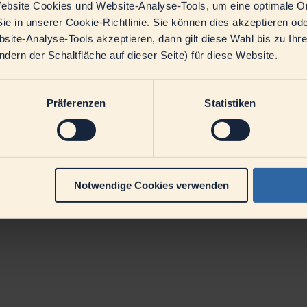
bsite Cookies und Website-Analyse-Tools, um eine optimale O
ie in unserer Cookie-Richtlinie. Sie können dies akzeptieren o
euger,
ite-Analyse-Tools akzeptieren, dann gilt diese Wahl bis zu Ihr
ern der Schaltfläche auf dieser Seite) für diese Website.
s sehr, dass Sie sich eine Zusammenarbeit mit uns als neues Mitglied vo
ergeleitet.
tails und nächsten Schritte zu besprechen.
Präferenzen
Statistiken
Notwendige Cookies verwenden