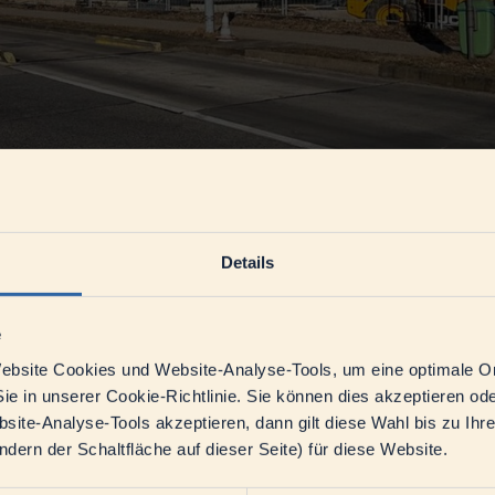
ieb
rt
Details
eine neue Produktionsanlage zur Herstellung von Lactoferrin in Be
ein neues, strategisch relevantes Geschäftsfeld und baut zugleich di
e
sondere in spezialisierten Anwendungen eingesetzt wird, unter anderem i
 Lactoferrin in der erforderlichen Qualität industriell herzustellen.
bsite Cookies und Website-Analyse-Tools, um eine optimale O
chinhaltsstoffe weiter auszubauen. Eine besondere Rolle spielt es in d
ie in unserer Cookie-Richtlinie. Sie können dies akzeptieren o
n höchste Anforderungen an Qualität, Produktsicherheit, Rückverfolgba
ite-Analyse-Tools akzeptieren, dann gilt diese Wahl bis zu Ihr
segment
ern der Schaltfläche auf dieser Seite) für diese Website.
 strategische Ausrichtung der DMK Group ein, die auf Wertschöpfung, 