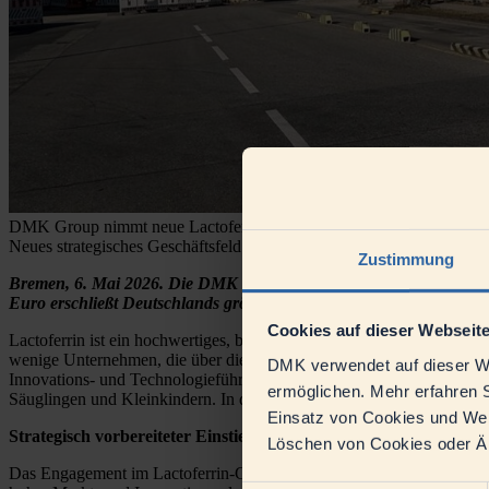
DMK Group nimmt neue Lactoferrin‑Anlage in Altentreptow in Betr
Neues strategisches Geschäftsfeld stärkt Innovationskraft und Stando
Zustimmung
Bremen, 6. Mai 2026. Die DMK Group hat am Standort Altentreptow 
Euro erschließt Deutschlands größte Molkereigenossenschaft gezielt 
Cookies auf dieser Webseit
Lactoferrin ist ein hochwertiges, bioaktives Milchprotein, das insbe
wenige Unternehmen, die über die technologische Kompetenz verfügen,
DMK verwendet auf dieser We
Innovations- und Technologieführerschaft im Bereich hochwertiger Mil
ermöglichen. Mehr erfahren S
Säuglingen und Kleinkindern. In diesem sensiblen Marktsegment gelte
Einsatz von Cookies und Webs
Strategisch vorbereiteter Einstieg in ein anspruchsvolles Markt
Löschen von Cookies oder Änd
Das Engagement im Lactoferrin‑Geschäft fügt sich konsequent in die