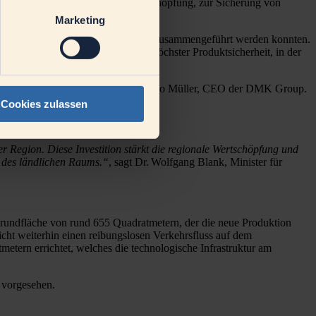
htigen Beitrag zur regionalen Wertschöpfung, zur Sicherung von
t.
Marketing
 relevanten Zielmärkten konsistent zusammengeführt werden konnten.
roteinen, in der Gewährleistung höchster Produktsicherheit, in der
und Wachstumsperspektiven,“
sagt Ingo Müller, CEO der DMK Group.
eptow.“
Cookies zulassen
r Region. Diese Investition stärkt die regionale Wertschöpfung und
it des ländlichen Raums.“
, sagt Dr. Wolfgang Blank, Minister für
Grundfläche von rund 655 Quadratmetern, der die neue Produktion
ht weiterhin einen reibungslosen Verkehrsfluss auf dem
ern errichtet, welches die technologische Infrastruktur am
6 vorgesehen.