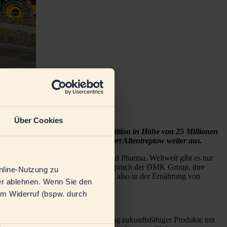
Über Cookies
trieb genommen. Mit dieser Investition in Höhe von 25 Millionen
e industrielle Kompetenz am Standort Altentreptow weiter aus.
n den Bereichen Nutrition, Health und Pharma. Weltweit gibt es nur
 Die neue Anlage unterstreicht den Anspruch der DMK Group, ihre
nline-Nutzung zu
er sogenannten Early Life Nutrition, also in der Ernährung von
der ablehnen. Wenn Sie den
rkeit und stabile Spezifikationen.
em Widerruf (bspw. durch
Diversifizierung und die Entwicklung zukunftsfähiger Produkte mit