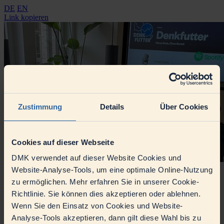
DE
EN
Link kopieren
Zustimmung
Details
Über Cookies
Cookies auf dieser Webseite
DMK verwendet auf dieser Website Cookies und
Podcast Denkfutter: Thomas Schaaf über Führung durch Vertrauen
Website-Analyse-Tools, um eine optimale Online-Nutzung
Er ist im Fußballgeschäft einer der erfolgreichsten Protagonisten, als
zu ermöglichen. Mehr erfahren Sie in unserer Cookie-
Spieler und auch als Trainer.
Richtlinie. Sie können dies akzeptieren oder ablehnen.
Staffel 4 Folge 11
Wenn Sie den Einsatz von Cookies und Website-
Analyse-Tools akzeptieren, dann gilt diese Wahl bis zu
Für Thomas Schaaf funktioniert Führung nur über Vertrauen, das