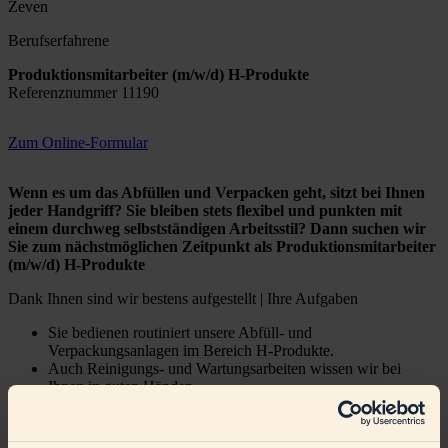
Zeven
Berufserfahrene
Produktionsmitarbeiter (m/w/d) H-Produkte
Referenznummer 11190
Zum Online-Formular
Wenn es um das Abfüllen und Verpacken geht, sitzt bei Ihnen
jeder Handgriff? Sie bleiben stets flexibel und punkten mit
einem durchweg selbstständigen Arbeitsstil? Dann suchen wir
Sie zum nächstmöglichen Zeitpunkt als
Produktionsmitarbeiter
(m/w/d) H-Produkte
Dank Ihnen sind wir bestens aufgestellt | Ihre Aufgaben
Sie bedienen routiniert unsere Abfüll- und
Verpackungsanlagen im Bereich H-Produkte.
Auch Reinigungs- und Wartungsarbeiten wissen wir bei
Ihnen in guten Händen.
Außerdem kontrollieren Sie die abgefüllten Produkte in
visueller sowie sensorischer Hinsicht und kümmern sich um
die Dokumentation der Ergebnisse.