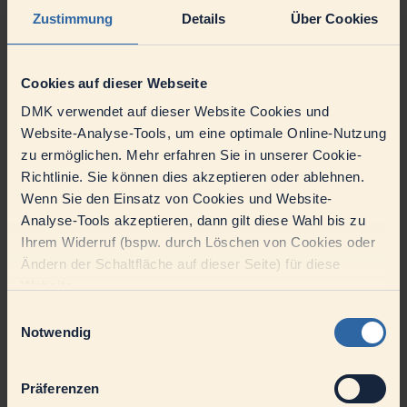
Natürlich haben Sie die gesetzlichen Produktionsnormen
Zustimmung
Details
Über Cookies
sowie Hygienevorschriften dabei immer im Hinterkopf.
Nicht zuletzt greifen Sie uns auch bei allgemeinen
Produktionstätigkeiten unter die Arme – auf Ihre tatkräftige
Mithilfe ist einfach jederzeit Verlass.
Cookies auf dieser Webseite
Passt zu uns | Ihr Profil
DMK verwendet auf dieser Website Cookies und
Website-Analyse-Tools, um eine optimale Online-Nutzung
Erfolgreiche Ausbildung mit Schwerpunkt
Lebensmittelverarbeitung oder mit technischem Hintergrund
zu ermöglichen. Mehr erfahren Sie in unserer Cookie-
Ausgeprägtes Hygienebewusstsein
Richtlinie. Sie können dies akzeptieren oder ablehnen.
Bereitschaft im 4-Schichtbetrieb sowie am Wochenende und
Wenn Sie den Einsatz von Cookies und Website-
an Feiertagen zu arbeiten
Starker Teamgedanke
Analyse-Tools akzeptieren, dann gilt diese Wahl bis zu
Selbstständige Arbeitsweise
Ihrem Widerruf (bspw. durch Löschen von Cookies oder
Ändern der Schaltfläche auf dieser Seite) für diese
Überzeugt ganz sicher | Unser Angebot
Website.
Freuen Sie sich auf eine tarifgebundene Vergütung, eine
betriebliche Altersvorsorge sowie attraktive Zuschläge für
Einwilligungsauswahl
Schicht-, Wochenend- und Feiertagsarbeit – wir wissen, wie
Notwendig
wertvoll Ihr Engagement bei uns ist.
Schon nach einem Jahr Betriebszugehörigkeit gibt es Urlaubs-
und Weihnachtsgeld (13. Gehalt) on top.
Präferenzen
Konkret sind Sie 38 Stunden pro Woche bei uns im Einsatz –