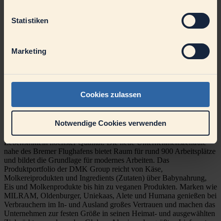
und für den optimalen Ausgleich können Sie mit 30 Tagen
Urlaub, 3 Tagen Umkleidezeit plus Ausgleichstagen rechnen.
Außerdem profitieren Sie von attraktiven Mitarbeiterrabatten
Statistiken
über Corporate Benefits und von unserem vergünstigten
Firmenfitnessprogramm Hansefit.
Marketing
Freuen Sie sich auf eine Unternehmenskultur, in der Sie als Mensch
zählen. Konkret heißt das: Wir legen großen Wert auf einen offenen
und respektvollen Umgang miteinander. Sie sind sich nicht sicher,
ob Sie alle Anforderungen erfüllen? Lassen Sie uns gemeinsam
herausfinden, ob wir zueinander passen. Wir freuen uns auf Ihre
Cookies zulassen
Bewerbung!
Die größte deutsche Molkereigenossenschaft verarbeitet mit rund
Notwendige Cookies verwenden
6.800 Mitarbeitenden an mehr als 20 Standorten in Deutschland,
den Niederlanden und weiteren internationalen Hubs Milch zu
Lebensmitteln höchster Qualität. Die neue Unternehmenszentrale
nahe des Bremer Flughafens bietet Raum für rund 900 Arbeitsplätze
und bildet die Grundlage für modernes Arbeiten. Das
Produktportfolio der DMK Group reicht von Käse,
Molkereiprodukten und Ingredients (Zutaten) über Babynahrung,
Eis und Molkenprodukte bis hin zu veganen Produkten. Marken wie
MILRAM, Oldenburger, Uniekaas, Alete und Humana genießen bei
Verbrauchern im In- und Ausland großes Vertrauen und machen das
Unternehmen zur festen Größe in seinen Heimat- und ausgewählten