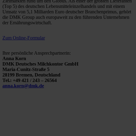
Zielmärkten rund um den Globus. Als einer der größten Lieferanten
(Top 5) des deutschen Lebensmitteleinzelhandels und mit einem
Umsatz von 5,1 Milliarden Euro deutscher Branchenprimus, gehört
die DMK Group auch europaweit zu den führenden Unternehmen
der Ernährungswirtschaft.
Zum Online-Formular
Ihre persönliche Ansprechpartnerin:
Anna Korn
DMK Deutsches Milchkontor GmbH
Maria-Cunitz-Straße 5
28199 Bremen, Deutschland
Tel.: +49 421 / 243 – 26564
anna.korn@dmk.de